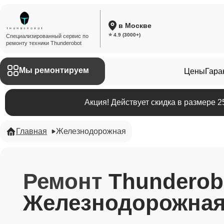
в Москве
⭐ 4.9 (3000+)
Специализированный сервис по
ремонту техники Thunderobot
Мы ремонтируем
Цены
Гара
Акция! Действует скидка в размере 
Главная
Железнодорожная
Ремонт
Thunderob
Железнодорожная