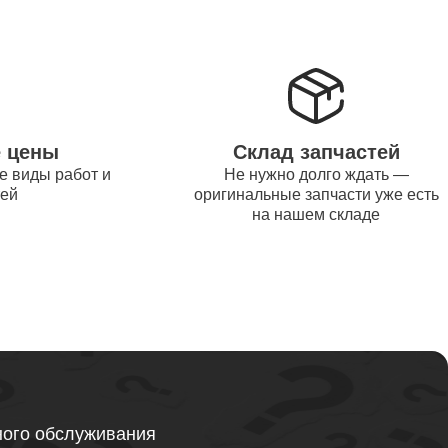
от 1200
от 1500
е цены
Склад запчастей
е виды работ и
Не нужно долго ждать —
от 995
тей
оригинальные запчасти уже есть
на нашем складе
от 2600
от 1595
ного обслуживания
от 1130