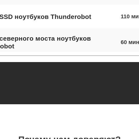
SSD ноутбуков Thunderobot
110
северного моста ноутбуков
60
obot
экрана ноутбуков Thunderobot
120
 шлейфа матрицы ноутбуков
50
obot
термопасты ноутбуков Thunderobot
100