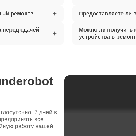
ный ремонт?
Предоставляете ли 
вебкамеры ноутбуков Thunderobot
80
 перед сдачей
Можно ли получить 
ка драйверов ноутбуков
устройства в ремон
100
obot
жесткого диска ноутбуков
40
obot
underobot
цепей питания ноутбуков
90
obot
лосуточно, 7 дней в
предпринять все
видеокарты ноутбуков Thunderobot
50
ойную работу вашей