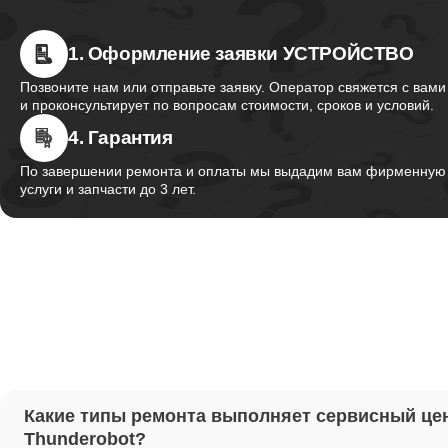
1. Оформление заявки УСТРОЙСТВО
Ремонт 
Thunder
Позвоните нам или отправьте заявку. Оператор свяжется с вами
и проконсультирует по вопросам стоимости, сроков и условий.
4. Гарантия
Ремонт 
Thunder
По завершении ремонта и оплаты мы выдадим вам фирменную г
услуги и запчасти до 3 лет.
Ремонт 
Thunder
Настрой
Ремонт 
Какие типы ремонта выполняет сервисный це
Thunder
Thunderobot?