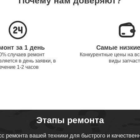
Почему нам доверяют?
системы охлаждения ноутбуков
120
obot
процессора ноутбуков Thunderobot
90
монт за 1 день
Самые низки
оперативной памяти ноутбуков
0% случаев ремонт
Конкурентные цены на вс
60
ляется в день заявки, в
виды запчас
obot
ечение 1-2 часов
микрофона ноутбуков Thunderobot
120
звуковой карты ноутбуков
120
obot
Этапы ремонта
тачпада ноутбуков Thunderobot
с ремонта вашей техники для быстрого и качествен
50