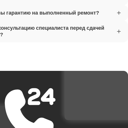
вы гарантию на выполненный ремонт?
от 1620
консультацию специалиста перед сдачей
т?
от 1170
от 1500
от 3700
от 1950