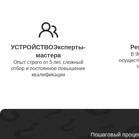
Ремонт 
Thunder
Ремонт 
УСТРОЙСТВОЭксперты-
Ре
Ремонт 
В 9
мастера
осуществ
Thunder
Опыт строго от 5 лет, сложный
т
отбор и постоянное повышение
квалификации
Ремонт 
Ремонт 
Thunder
Ремонт 
Пошаговый процес