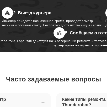
2. Выезд курьера
южного моста ноутбуков
50
obot
Инженер приедет в назначенное время, проведет осмотр
техники и составит смету. Бесплатно доставит технику в сервис.
5. Сообщаем о гот
контроллера питания ноутбуков
110
obot
арантию. Гарантия действует на
О завершении ремонта и тестиро
курьер привезет отремонтированн
шим-контроллера ноутбуков
110
obot
Часто задаваемые вопросы
ка Wi-Fi ноутбуков Thunderobot
50
петель крышки ноутбуков
70
нтр
Какие типы ремонта
obot
Thunderobot?