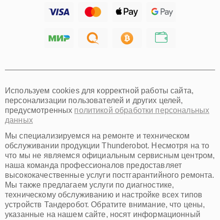
Ижевск
Тольятти
Ярославль
Саратов
Хабаровск
Томск
Тюмень
Иркутск
Самара
Используем cookies для корректной работы сайта,
Омск
персонализации пользователей и других целей,
Красноярск
предусмотренных
политикой обработки персональных
Пермь
данных
Ульяновск
Киров
Мы специализируемся на ремонте и техническом
Архангельск
обслуживании продукции Thunderobot. Несмотря на то
Астрахань
что мы не являемся официальным сервисным центром,
наша команда профессионалов предоставляет
Белгород
высококачественные услуги постгарантийного ремонта.
Благовещенск
Мы также предлагаем услуги по диагностике,
Брянск
техническому обслуживанию и настройке всех типов
Владивосток
устройств Тандеробот. Обратите внимание, что цены,
Владикавказ
указанные на нашем сайте, носят информационный
Владимир