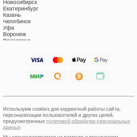
Новосибирск
Екатеринбург
Казань
Челябинск
Уфа
Воронеж
Волгоград
Барнаул
Ижевск
Тольятти
Ярославль
Саратов
Хабаровск
Томск
Тюмень
Иркутск
Самара
Используем cookies для корректной работы сайта,
Омск
персонализации пользователей и других целей,
Красноярск
предусмотренных
политикой обработки персональных
Пермь
данных
Ульяновск