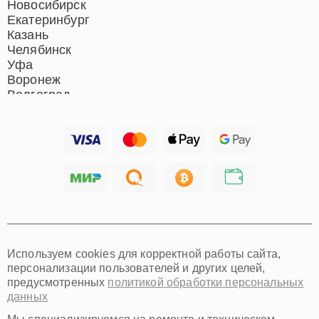
Новосибирск
Екатеринбург
Казань
Челябинск
Уфа
Воронеж
Волгоград
Барнаул
Ижевск
Тольятти
Ярославль
Саратов
Хабаровск
Томск
Тюмень
Иркутск
Самара
Используем cookies для корректной работы сайта,
Омск
персонализации пользователей и других целей,
Красноярск
предусмотренных
политикой обработки персональных
Пермь
данных
Ульяновск