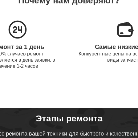
Почему нам доверяют?
системы охлаждения ноутбуков
90
obot
процессора ноутбуков Thunderobot
50
монт за 1 день
Самые низки
оперативной памяти ноутбуков
0% случаев ремонт
Конкурентные цены на вс
50
ляется в день заявки, в
виды запчас
obot
ечение 1-2 часов
микрофона ноутбуков Thunderobot
80
звуковой карты ноутбуков
120
obot
Этапы ремонта
тачпада ноутбуков Thunderobot
с ремонта вашей техники для быстрого и качествен
40