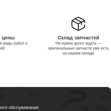
от 1200
от 1500
е цены
Склад запчастей
е виды работ и
Не нужно долго ждать —
от 995
тей
оригинальные запчасти уже есть
на нашем складе
от 2600
от 1595
ного обслуживания
от 1130