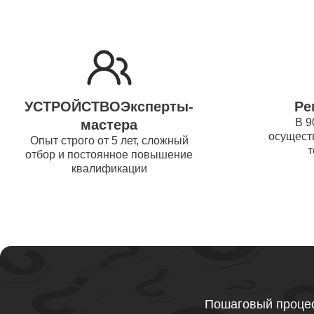
Ремонт 
Thunder
Ремонт 
УСТРОЙСТВОЭксперты-
Ре
Ремонт 
В 9
мастера
осуществ
Thunder
Опыт строго от 5 лет, сложный
т
отбор и постоянное повышение
квалификации
Ремонт 
Ремонт 
Thunder
Ремонт 
Пошаговый процес