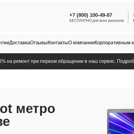
+7 (800) 100-49-87
БЕСПЛАТНО для всех регионов
нтии
Доставка
Отзывы
Контакты
О компании
Корпоративным 
25% на ремонт при первом обращении в наш сервис. Подробн
ot метро
ве