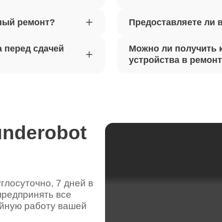
ный ремонт?
Предоставляете ли 
вебкамеры ноутбуков Thunderobot
100
 перед сдачей
Можно ли получить 
ка драйверов ноутбуков
устройства в ремон
60
obot
жесткого диска ноутбуков
110
obot
underobot
цепей питания ноутбуков
90
obot
лосуточно, 7 дней в
предпринять все
видеокарты ноутбуков Thunderobot
50
ойную работу вашей