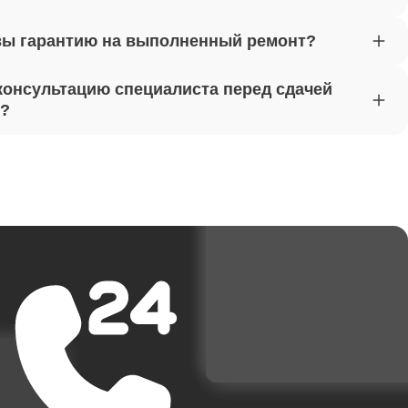
вы гарантию на выполненный ремонт?
от 1620
консультацию специалиста перед сдачей
т?
от 1170
от 1500
от 3700
от 1950