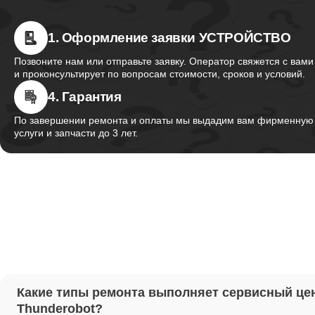
1. Оформление заявки УСТРОЙСТВО
Ремонт 
Thunder
Позвоните нам или отправьте заявку. Оператор свяжется с вами
и проконсультирует по вопросам стоимости, сроков и условий.
4. Гарантия
Ремонт 
Thunder
По завершении ремонта и оплаты мы выдадим вам фирменную г
услуги и запчасти до 3 лет.
Ремонт 
Thunder
Настрой
Ремонт 
Какие типы ремонта выполняет сервисный це
Thunder
Thunderobot?