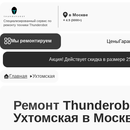
в Москве
⭐ 4.9 (3000+)
Специализированный сервис по
ремонту техники Thunderobot
Мы ремонтируем
Цены
Гара
Акция! Действует скидка в размере 
Главная
Ухтомская
Ремонт
Thunderob
Ухтомская в Моск