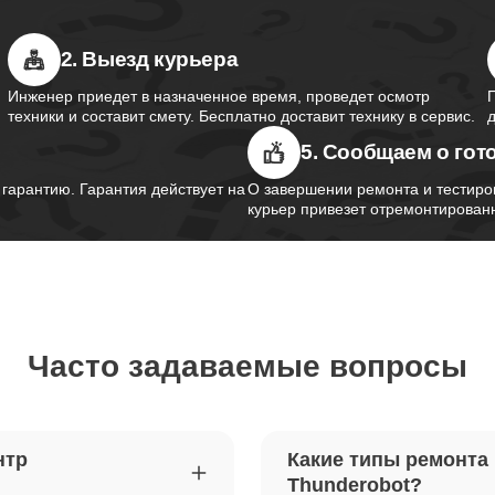
2. Выезд курьера
южного моста ноутбуков
50
obot
Инженер приедет в назначенное время, проведет осмотр
техники и составит смету. Бесплатно доставит технику в сервис.
5. Сообщаем о гот
контроллера питания ноутбуков
60
obot
арантию. Гарантия действует на
О завершении ремонта и тестиро
курьер привезет отремонтированн
шим-контроллера ноутбуков
100
obot
Часто задаваемые вопросы
ка Wi-Fi ноутбуков Thunderobot
50
петель крышки ноутбуков
50
нтр
Какие типы ремонта
obot
Thunderobot?