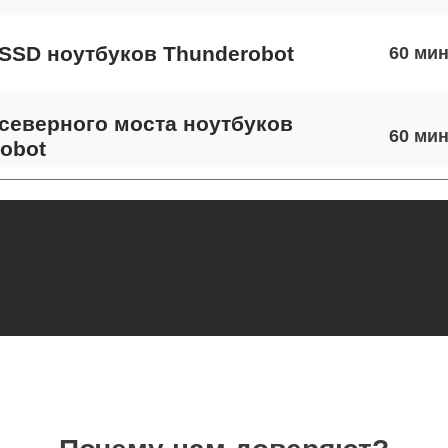
SSD ноутбуков Thunderobot
60
северного моста ноутбуков
60
obot
экрана ноутбуков Thunderobot
80
 шлейфа матрицы ноутбуков
90
obot
термопасты ноутбуков Thunderobot
100