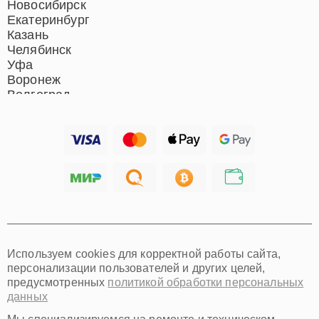
Новосибирск
Екатеринбург
Казань
Челябинск
Уфа
Воронеж
Волгоград
Барнаул
Ижевск
Тольятти
Ярославль
Саратов
Хабаровск
Томск
Тюмень
Иркутск
Самара
Используем cookies для корректной работы сайта,
Омск
персонализации пользователей и других целей,
Красноярск
предусмотренных
политикой обработки персональных
Пермь
данных
Ульяновск