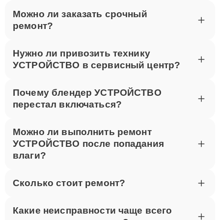
Для записи на ремонт звоните по телефону +7 (495)
Можно ли заказать срочный
023-83-23 или посетите наш сервисный центр по
ремонт?
адресу улица Шаболовка, 52. Мы оперативно
выполним ремонт Thunderobot в Москве.
Нужно ли привозить технику
УСТРОЙСТВО в сервисный центр?
Почему блендер УСТРОЙСТВО
перестал включаться?
Можно ли выполнить ремонт
УСТРОЙСТВО после попадания
влаги?
Сколько стоит ремонт?
Какие неисправности чаще всего