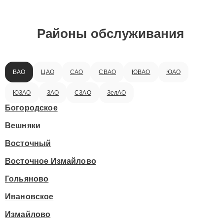
Районы обслуживания
ВАО
ЦАО
САО
СВАО
ЮВАО
ЮАО
ЮЗАО
ЗАО
СЗАО
ЗелАО
Богородское
Вешняки
Восточный
Восточное Измайлово
Гольяново
Ивановское
Измайлово