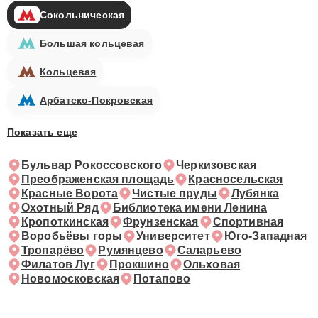
Сокольническая
Большая кольцевая
Кольцевая
Арбатско-Покровская
Показать еще
Бульвар Рокоссовского
Черкизовская
Преображенская площадь
Красносельская
Красные Ворота
Чистые пруды
Лубянка
Охотный Ряд
Библиотека имени Ленина
Кропоткинская
Фрунзенская
Спортивная
Воробьёвы горы
Университет
Юго-Западная
Тропарёво
Румянцево
Саларьево
Филатов Луг
Прокшино
Ольховая
Новомосковская
Потапово