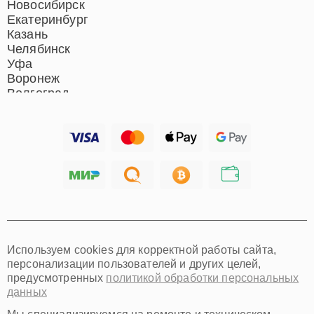
Новосибирск
Екатеринбург
Казань
Челябинск
Уфа
Воронеж
Волгоград
Барнаул
Ижевск
Тольятти
Ярославль
Саратов
Хабаровск
Томск
Тюмень
Иркутск
Самара
Используем cookies для корректной работы сайта,
Омск
персонализации пользователей и других целей,
Красноярск
предусмотренных
политикой обработки персональных
Пермь
данных
Ульяновск