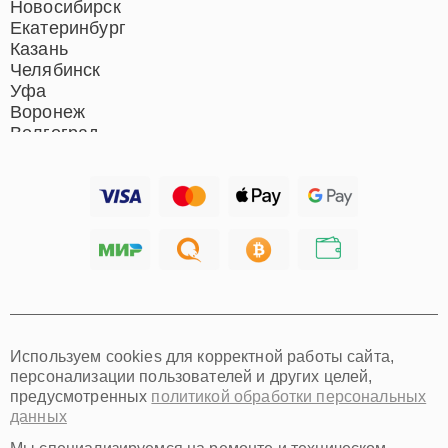
Новосибирск
Екатеринбург
Казань
Челябинск
Уфа
Воронеж
Волгоград
Барнаул
Ижевск
Тольятти
Ярославль
Саратов
Хабаровск
Томск
Тюмень
Иркутск
Самара
Используем cookies для корректной работы сайта,
Омск
персонализации пользователей и других целей,
Красноярск
предусмотренных
политикой обработки персональных
Пермь
данных
Ульяновск