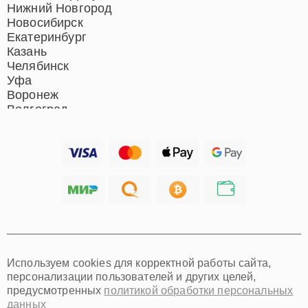
Нижний Новгород
Новосибирск
Екатеринбург
Казань
Челябинск
Уфа
Воронеж
Волгоград
Барнаул
Ижевск
Тольятти
Ярославль
Саратов
Хабаровск
Томск
Тюмень
Иркутск
Самара
Используем cookies для корректной работы сайта,
Омск
персонализации пользователей и других целей,
Красноярск
предусмотренных
политикой обработки персональных
Пермь
данных