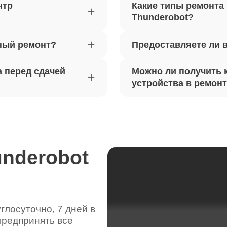
80
нтр
Какие типы ремонта
obot
Thunderobot?
ный ремонт?
Предоставляете ли 
вебкамеры ноутбуков Thunderobot
50
 перед сдачей
Можно ли получить 
ка драйверов ноутбуков
устройства в ремон
50
obot
жесткого диска ноутбуков
60
obot
underobot
цепей питания ноутбуков
40
obot
лосуточно, 7 дней в
предпринять все
видеокарты ноутбуков Thunderobot
40