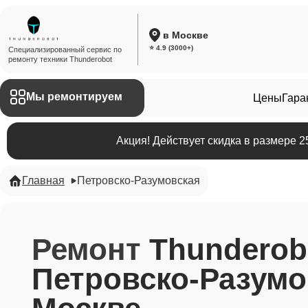
в Москве
⭐ 4.9 (3000+)
Специализированный сервис по
ремонту техники Thunderobot
Мы ремонтируем
Цены
Гара
Акция! Действует скидка в размере 
Главная
Петровско-Разумовская
Ремонт
Thunderob
Петровско-Разумо