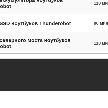
аккумулятора ноутбуков
110
obot
SSD ноутбуков Thunderobot
80
северного моста ноутбуков
110
obot
экрана ноутбуков Thunderobot
120
 шлейфа матрицы ноутбуков
110
obot
термопасты ноутбуков Thunderobot
110