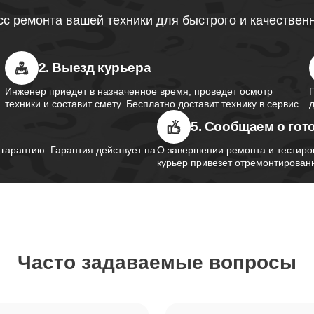
тачпада ноутбуков Thunderobot
с ремонта вашей техники для быстрого и качествен
80
2. Выезд курьера
южного моста ноутбуков
70
obot
Инженер приедет в назначенное время, проведет осмотр
техники и составит смету. Бесплатно доставит технику в сервис.
5. Сообщаем о гот
контроллера питания ноутбуков
60
obot
арантию. Гарантия действует на
О завершении ремонта и тестиро
курьер привезет отремонтированн
шим-контроллера ноутбуков
70
obot
Часто задаваемые вопросы
ка Wi-Fi ноутбуков Thunderobot
90
петель крышки ноутбуков