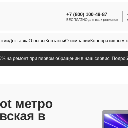
+7 (800) 100-49-87
БЕСПЛАТНО для всех регионов
нтии
Доставка
Отзывы
Контакты
О компании
Корпоративным 
25% на ремонт при первом обращении в наш сервис. Подробн
ot метро
вская в