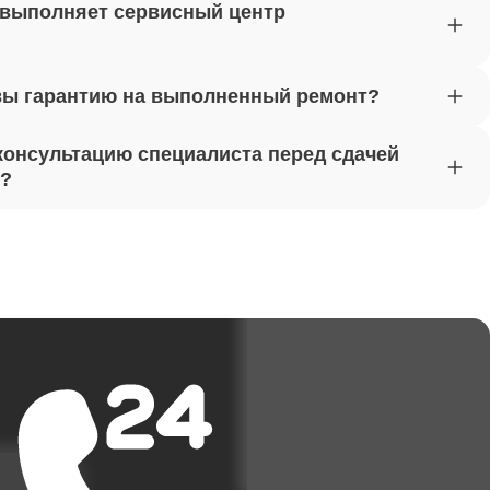
от 1045
 выполняет сервисный центр
вы гарантию на выполненный ремонт?
от 1620
консультацию специалиста перед сдачей
т?
от 1170
от 1500
от 3700
от 1950