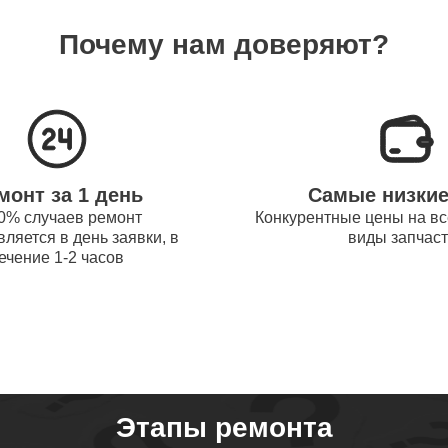
Почему нам доверяют?
системы охлаждения ноутбуков
110
obot
процессора ноутбуков Thunderobot
40
монт за 1 день
Самые низки
оперативной памяти ноутбуков
0% случаев ремонт
Конкурентные цены на вс
70
ляется в день заявки, в
виды запчас
obot
ечение 1-2 часов
микрофона ноутбуков Thunderobot
60
звуковой карты ноутбуков
40
obot
Этапы ремонта