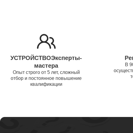
Ремонт 
Thunder
Ремонт 
УСТРОЙСТВОЭксперты-
Ре
Ремонт 
В 9
мастера
осуществ
Thunder
Опыт строго от 5 лет, сложный
т
отбор и постоянное повышение
квалификации
Ремонт 
Ремонт 
Thunder