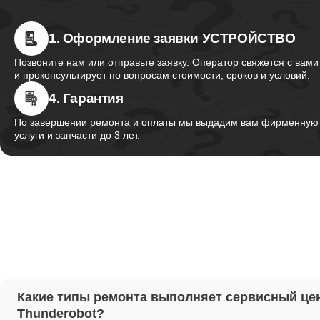
1. Оформление заявки УСТРОЙСТВО
Ремонт 
Thunder
Позвоните нам или отправьте заявку. Оператор свяжется с вами
и проконсультирует по вопросам стоимости, сроков и условий.
4. Гарантия
Ремонт 
Thunder
По завершении ремонта и оплаты мы выдадим вам фирменную г
услуги и запчасти до 3 лет.
Ремонт 
Thunder
Настрой
Ремонт 
Какие типы ремонта выполняет сервисный це
Thunder
Thunderobot?