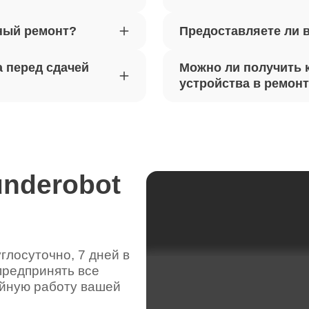
ный ремонт?
Предоставляете ли 
вебкамеры ноутбуков Thunderobot
100
 перед сдачей
Можно ли получить 
ка драйверов ноутбуков
устройства в ремон
80
obot
жесткого диска ноутбуков
120
obot
underobot
цепей питания ноутбуков
90
obot
лосуточно, 7 дней в
предпринять все
видеокарты ноутбуков Thunderobot
90
ойную работу вашей