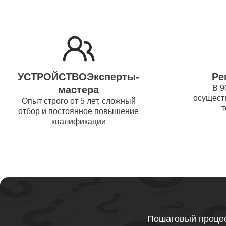
Ремонт 
Thunder
Ремонт 
УСТРОЙСТВОЭксперты-
Ре
Ремонт 
В 9
мастера
осуществ
Thunder
Опыт строго от 5 лет, сложный
т
отбор и постоянное повышение
квалификации
Ремонт 
Ремонт 
Thunder
Ремонт 
Пошаговый процес