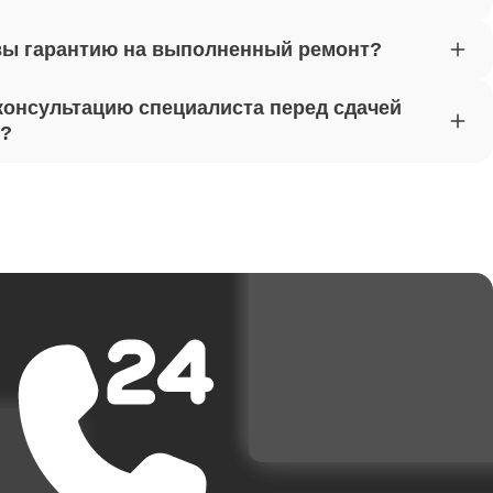
вы гарантию на выполненный ремонт?
от 1620
консультацию специалиста перед сдачей
т?
от 1170
от 1500
от 3700
от 1950