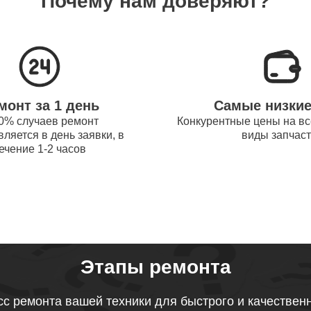
Почему нам доверяют?
системы охлаждения ноутбуков
60
obot
процессора ноутбуков Thunderobot
90
монт за 1 день
Самые низки
оперативной памяти ноутбуков
0% случаев ремонт
Конкурентные цены на вс
100
ляется в день заявки, в
виды запчас
obot
ечение 1-2 часов
микрофона ноутбуков Thunderobot
70
звуковой карты ноутбуков
90
obot
Этапы ремонта
тачпада ноутбуков Thunderobot
с ремонта вашей техники для быстрого и качествен
100