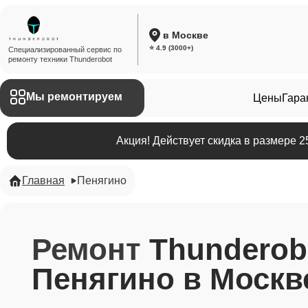
в Москве
⭐ 4.9 (3000+)
Специализированный сервис по
ремонту техники Thunderobot
Мы ремонтируем
Цены
Гара
Акция! Действует скидка в размере 
Главная
Пенягино
Ремонт
Thunderob
Пенягино в Москв