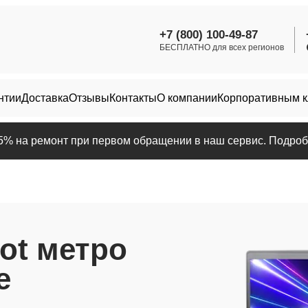
+7 (800) 100-49-87
БЕСПЛАТНО для всех регионов
нтии
Доставка
Отзывы
Контакты
О компании
Корпоративным 
25% на ремонт при первом обращении в наш сервис. Подробн
ot метро
е