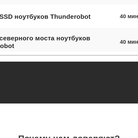
SSD ноутбуков Thunderobot
40
северного моста ноутбуков
40
obot
экрана ноутбуков Thunderobot
70
 шлейфа матрицы ноутбуков
80
obot
термопасты ноутбуков Thunderobot
40