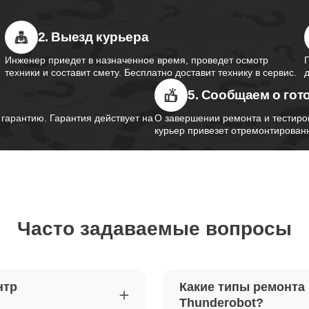
2. Выезд курьера
южного моста ноутбуков
50
obot
Инженер приедет в назначенное время, проведет осмотр
техники и составит смету. Бесплатно доставит технику в сервис.
5. Сообщаем о гот
контроллера питания ноутбуков
90
obot
арантию. Гарантия действует на
О завершении ремонта и тестиро
курьер привезет отремонтированн
шим-контроллера ноутбуков
60
obot
Часто задаваемые вопросы
ка Wi-Fi ноутбуков Thunderobot
90
петель крышки ноутбуков
90
нтр
Какие типы ремонта
obot
Thunderobot?