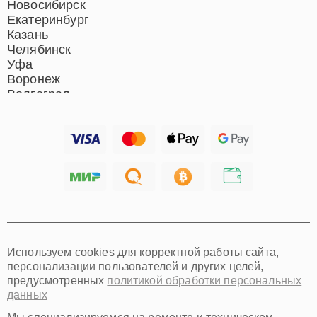
Новосибирск
Екатеринбург
Казань
Челябинск
Уфа
Воронеж
Волгоград
Барнаул
Ижевск
Тольятти
Ярославль
Саратов
Хабаровск
Томск
Тюмень
Иркутск
Самара
Используем cookies для корректной работы сайта,
Омск
персонализации пользователей и других целей,
Красноярск
предусмотренных
политикой обработки персональных
Пермь
данных
Ульяновск