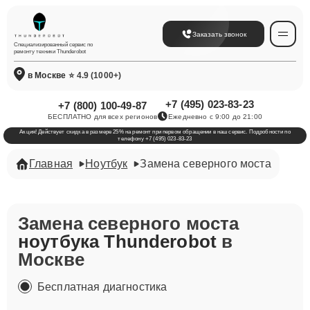
Заказать звонок
Специализированный сервис по
ремонту техники Thunderobot
в Москве
⭐ 4.9 (1000+)
+7 (495) 023-83-23
+7 (800) 100-49-87
БЕСПЛАТНО для всех регионов
Ежедневно с 9:00 до 21:00
Акция! Действует скидка в размере 25% на ремонт при первом обращении в наш сервис. Подробности по
телефону +7 (495) 023-83-23
Главная
Ноутбук
Замена северного моста
Замена северного моста
ноутбука Thunderobot
в
Москве
Бесплатная диагностика