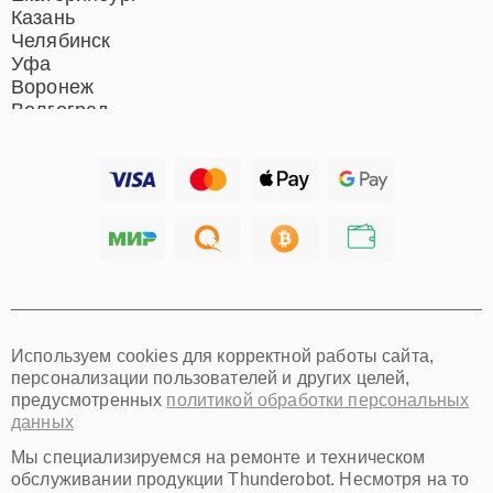
Казань
Челябинск
Уфа
Воронеж
Волгоград
Барнаул
Ижевск
Тольятти
Ярославль
Саратов
Хабаровск
Томск
Тюмень
Иркутск
Самара
Используем cookies для корректной работы сайта,
Омск
персонализации пользователей и других целей,
Красноярск
предусмотренных
политикой обработки персональных
Пермь
данных
Ульяновск
Киров
Мы специализируемся на ремонте и техническом
Архангельск
обслуживании продукции Thunderobot. Несмотря на то