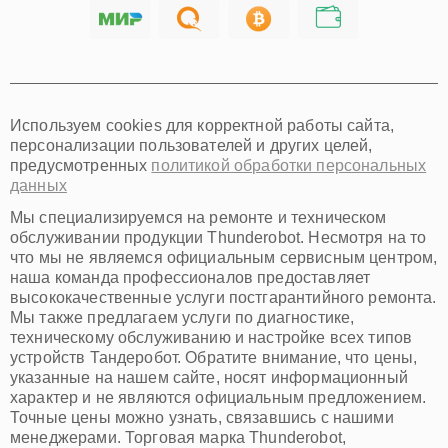
Саратов
Хабаровск
Томск
Тюмень
Иркутск
Самара
Используем cookies для корректной работы сайта,
Омск
персонализации пользователей и других целей,
Красноярск
предусмотренных
политикой обработки персональных
Пермь
данных
Ульяновск
Киров
Мы специализируемся на ремонте и техническом
Архангельск
обслуживании продукции Thunderobot. Несмотря на то
Астрахань
что мы не являемся официальным сервисным центром,
наша команда профессионалов предоставляет
Белгород
высококачественные услуги постгарантийного ремонта.
Благовещенск
Мы также предлагаем услуги по диагностике,
Брянск
техническому обслуживанию и настройке всех типов
Владивосток
устройств Тандеробот. Обратите внимание, что цены,
Владикавказ
указанные на нашем сайте, носят информационный
Владимир
характер и не являются официальным предложением.
Волжский
Точные цены можно узнать, связавшись с нашими
Вологда
менеджерами. Торговая марка Thunderobot,
Грозный