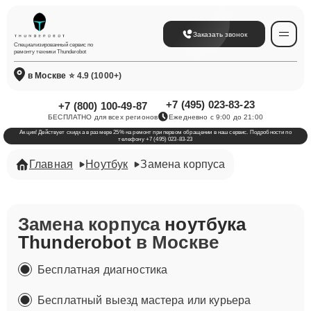
Заказать звонок
Специализированный сервис по
ремонту техники Thunderobot
в Москве
⭐ 4.9 (1000+)
+7 (495) 023-83-23
+7 (800) 100-49-87
БЕСПЛАТНО для всех регионов
Ежедневно с 9:00 до 21:00
Акция! Действует скидка в размере 25% на ремонт при первом обращении в наш сервис. Подробности по
телефону +7 (495) 023-83-23
Главная
Ноутбук
Замена корпуса
Замена корпуса
ноутбука
Thunderobot
в Москве
Бесплатная диагностика
Бесплатный выезд мастера или курьера