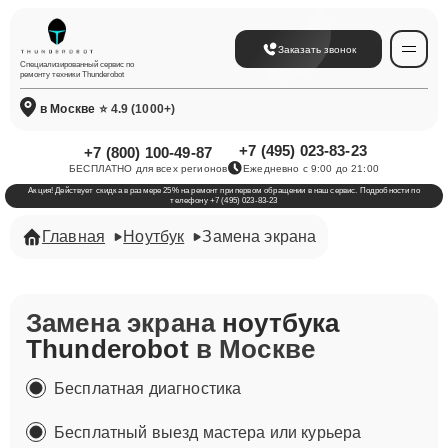
Заказать звонок
Специализированный сервис по
ремонту техники Thunderobot
в Москве
⭐ 4.9 (1000+)
+7 (495) 023-83-23
+7 (800) 100-49-87
БЕСПЛАТНО для всех регионов
Ежедневно с 9:00 до 21:00
Акция! Действует скидка в размере 25% на ремонт при первом обращении в наш сервис. Подробности по
телефону +7 (495) 023-83-23
Главная
Ноутбук
Замена экрана
Замена экрана
ноутбука
Thunderobot
в Москве
Бесплатная диагностика
Бесплатный выезд мастера или курьера