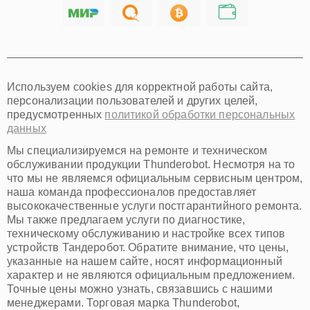
Саратов
Хабаровск
Томск
Тюмень
Иркутск
Самара
Используем cookies для корректной работы сайта,
Омск
персонализации пользователей и других целей,
Красноярск
предусмотренных
политикой обработки персональных
Пермь
данных
Ульяновск
Киров
Мы специализируемся на ремонте и техническом
Архангельск
обслуживании продукции Thunderobot. Несмотря на то
Астрахань
что мы не являемся официальным сервисным центром,
наша команда профессионалов предоставляет
Белгород
высококачественные услуги постгарантийного ремонта.
Благовещенск
Мы также предлагаем услуги по диагностике,
Брянск
техническому обслуживанию и настройке всех типов
Владивосток
устройств Тандеробот. Обратите внимание, что цены,
Владикавказ
указанные на нашем сайте, носят информационный
Владимир
характер и не являются официальным предложением.
Волжский
Точные цены можно узнать, связавшись с нашими
Вологда
менеджерами. Торговая марка Thunderobot,
Грозный