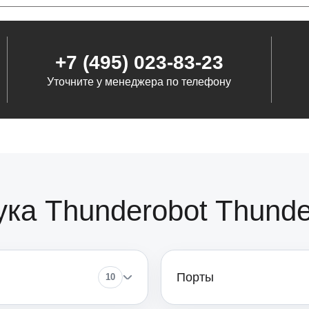
от 50
+7 (495) 023-83-23
Уточните у менеджера по телефону
от 60
от 120
от 110
ка Thunderobot Thunde
от 50
Порты
10