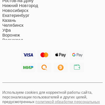
Ростов-на-Дону
Нижний Новгород
Новосибирск
Екатеринбург
Казань
Челябинск
Уфа
Воронеж
Волгоград
Барнаул
Ижевск
Тольятти
Ярославль
Саратов
Хабаровск
Томск
Тюмень
Иркутск
Самара
Используем cookies для корректной работы сайта,
Омск
персонализации пользователей и других целей,
Красноярск
предусмотренных
политикой обработки персональных
Пермь