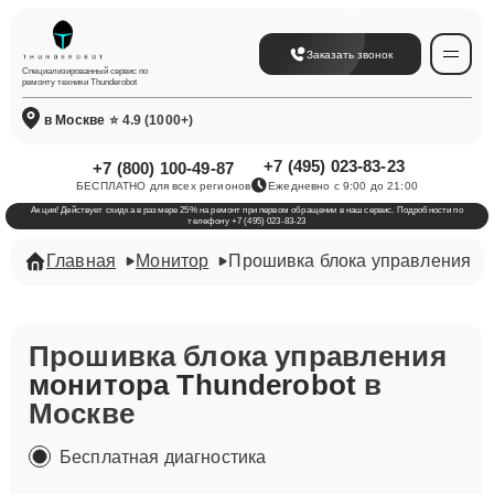
Заказать звонок
Специализированный сервис по
ремонту техники Thunderobot
в Москве
⭐ 4.9 (1000+)
+7 (495) 023-83-23
+7 (800) 100-49-87
БЕСПЛАТНО для всех регионов
Ежедневно с 9:00 до 21:00
Акция! Действует скидка в размере 25% на ремонт при первом обращении в наш сервис. Подробности по
телефону +7 (495) 023-83-23
Главная
Монитор
Прошивка блока управления
Прошивка блока управления
монитора Thunderobot
в
Москве
Бесплатная диагностика