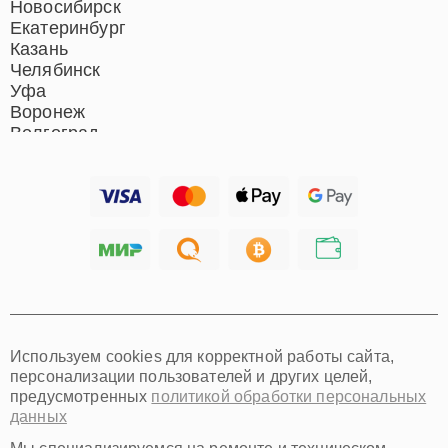
Новосибирск
Екатеринбург
Казань
Челябинск
Уфа
Воронеж
Волгоград
Барнаул
Ижевск
Тольятти
Ярославль
Саратов
Хабаровск
Томск
Тюмень
Иркутск
Самара
Используем cookies для корректной работы сайта,
Омск
персонализации пользователей и других целей,
Красноярск
предусмотренных
политикой обработки персональных
Пермь
данных
Ульяновск