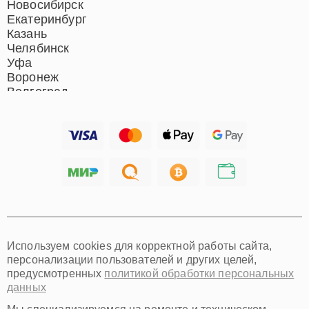
Новосибирск
Екатеринбург
Казань
Челябинск
Уфа
Воронеж
Волгоград
Барнаул
Ижевск
Тольятти
Ярославль
Саратов
Хабаровск
Томск
Тюмень
Иркутск
Самара
Используем cookies для корректной работы сайта,
Омск
персонализации пользователей и других целей,
Красноярск
предусмотренных
политикой обработки персональных
Пермь
данных
Ульяновск