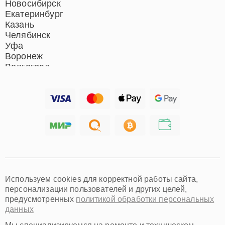
Новосибирск
Екатеринбург
Казань
Челябинск
Уфа
Воронеж
Волгоград
Барнаул
Ижевск
Тольятти
Ярославль
Саратов
Хабаровск
Томск
Тюмень
Иркутск
Самара
Используем cookies для корректной работы сайта,
Омск
персонализации пользователей и других целей,
Красноярск
предусмотренных
политикой обработки персональных
Пермь
данных
Ульяновск