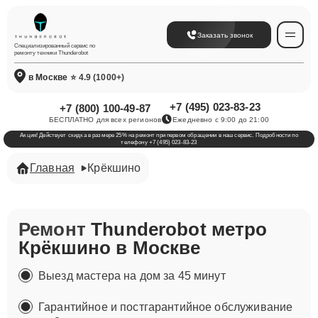
Заказать звонок
Специализированный сервис по
ремонту техники Thunderobot
в Москве
⭐ 4.9 (1000+)
+7 (495) 023-83-23
+7 (800) 100-49-87
БЕСПЛАТНО для всех регионов
Ежедневно с 9:00 до 21:00
Акция! Действует скидка в размере 25% на ремонт при первом обращении в наш сервис. Подробности по
телефону +7 (495) 023-83-23
Главная
Крёкшино
Ремонт
Thunderobot метро
Крёкшино в Москве
Выезд мастера на дом за 45 минут
Гарантийное и постгарантийное обслуживание