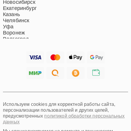
Новосибирск
Екатеринбург
Казань
Челябинск
Уфа
Воронеж
Волгоград
Барнаул
Ижевск
Тольятти
Ярославль
Саратов
Хабаровск
Томск
Тюмень
Иркутск
Самара
Используем cookies для корректной работы сайта,
Омск
персонализации пользователей и других целей,
Красноярск
предусмотренных
политикой обработки персональных
Пермь
данных
Ульяновск