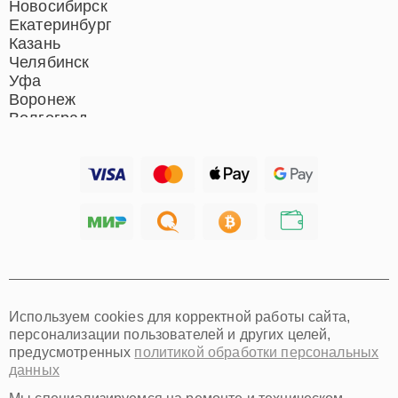
Новосибирск
Екатеринбург
Казань
Челябинск
Уфа
Воронеж
Волгоград
Барнаул
Ижевск
Тольятти
Ярославль
Саратов
Хабаровск
Томск
Тюмень
Иркутск
Самара
Используем cookies для корректной работы сайта,
Омск
персонализации пользователей и других целей,
Красноярск
предусмотренных
политикой обработки персональных
Пермь
данных
Ульяновск