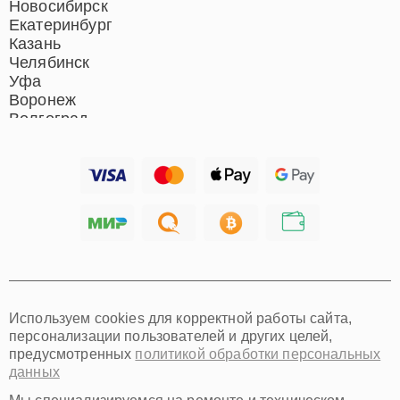
Новосибирск
Екатеринбург
Казань
Челябинск
Уфа
Воронеж
Волгоград
Барнаул
Ижевск
Тольятти
Ярославль
Саратов
Хабаровск
Томск
Тюмень
Иркутск
Самара
Используем cookies для корректной работы сайта,
Омск
персонализации пользователей и других целей,
Красноярск
предусмотренных
политикой обработки персональных
Пермь
данных
Ульяновск