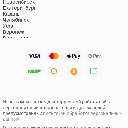
Новосибирск
Екатеринбург
Казань
Челябинск
Уфа
Воронеж
Волгоград
Барнаул
Ижевск
Тольятти
Ярославль
Саратов
Хабаровск
Томск
Тюмень
Иркутск
Самара
Используем cookies для корректной работы сайта,
Омск
персонализации пользователей и других целей,
Красноярск
предусмотренных
политикой обработки персональных
Пермь
данных
Ульяновск