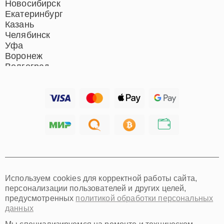
Новосибирск
Екатеринбург
Казань
Челябинск
Уфа
Воронеж
Волгоград
Барнаул
Ижевск
Тольятти
Ярославль
Саратов
Хабаровск
Томск
Тюмень
Иркутск
Самара
Используем cookies для корректной работы сайта,
Омск
персонализации пользователей и других целей,
Красноярск
предусмотренных
политикой обработки персональных
Пермь
данных
Ульяновск