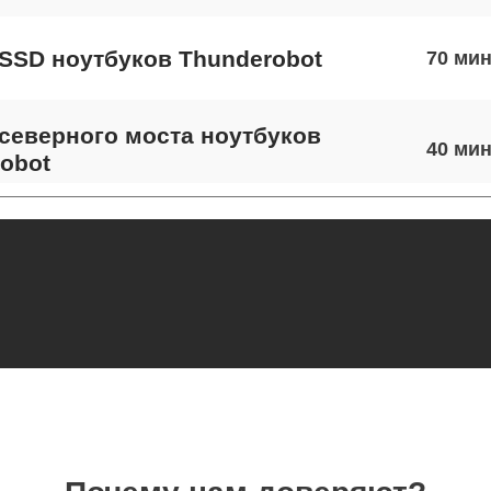
SSD ноутбуков Thunderobot
70
северного моста ноутбуков
40
obot
экрана ноутбуков Thunderobot
60
 шлейфа матрицы ноутбуков
80
obot
термопасты ноутбуков Thunderobot
80