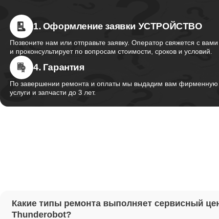
1. Оформление заявки УСТРОЙСТВО
Ремонт 
Thunder
Позвоните нам или отправьте заявку. Оператор свяжется с вами
и проконсультирует по вопросам стоимости, сроков и условий.
4. Гарантия
Ремонт 
Thunder
По завершении ремонта и оплаты мы выдадим вам фирменную г
услуги и запчасти до 3 лет.
Ремонт 
Thunder
Настрой
Ремонт 
Какие типы ремонта выполняет сервисный це
Thunder
Thunderobot?