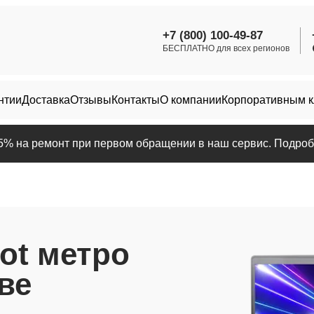
+7 (800) 100-49-87
БЕСПЛАТНО для всех регионов
нтии
Доставка
Отзывы
Контакты
О компании
Корпоративным 
25% на ремонт при первом обращении в наш сервис. Подробн
ot метро
ве