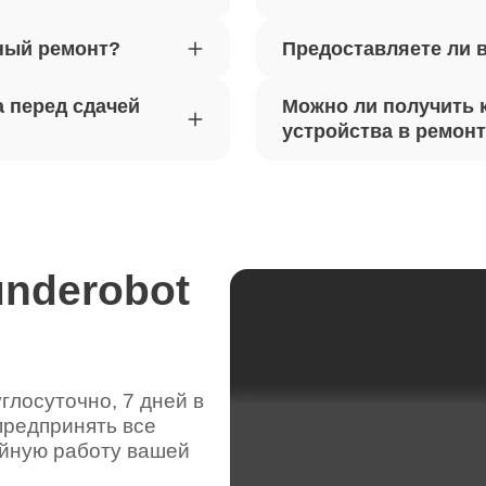
ный ремонт?
Предоставляете ли 
вебкамеры ноутбуков Thunderobot
80
 перед сдачей
Можно ли получить 
ка драйверов ноутбуков
устройства в ремон
120
obot
жесткого диска ноутбуков
80
obot
underobot
цепей питания ноутбуков
80
obot
лосуточно, 7 дней в
предпринять все
видеокарты ноутбуков Thunderobot
40
ойную работу вашей