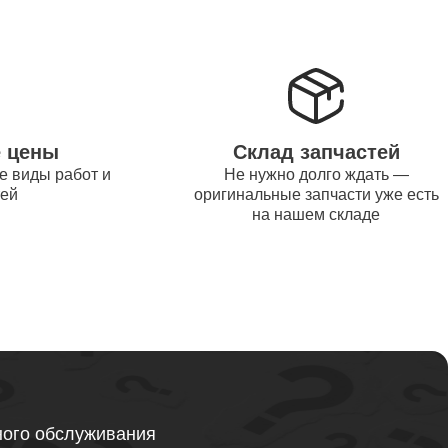
от 1200
от 1500
е цены
Склад запчастей
е виды работ и
Не нужно долго ждать —
от 995
тей
оригинальные запчасти уже есть
на нашем складе
от 2600
от 1595
ного обслуживания
от 1130