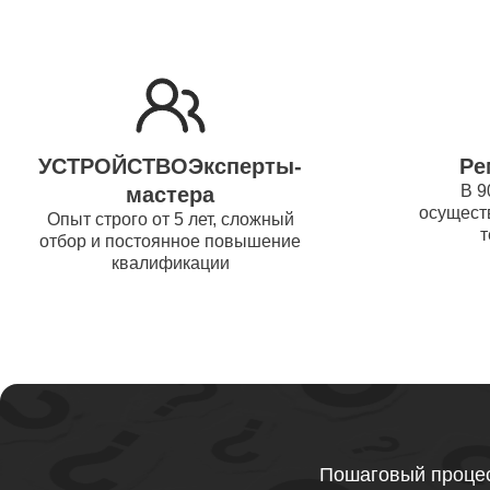
Ремонт 
Thunder
Ремонт 
УСТРОЙСТВОЭксперты-
Ре
Ремонт 
В 9
мастера
осуществ
Thunder
Опыт строго от 5 лет, сложный
т
отбор и постоянное повышение
квалификации
Ремонт 
Ремонт 
Thunder
Ремонт 
Пошаговый процес