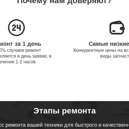
Почему нам доверяют?
системы охлаждения ноутбуков
80
obot
процессора ноутбуков Thunderobot
70
монт за 1 день
Самые низки
оперативной памяти ноутбуков
0% случаев ремонт
Конкурентные цены на вс
40
ляется в день заявки, в
виды запчас
obot
ечение 1-2 часов
микрофона ноутбуков Thunderobot
90
звуковой карты ноутбуков
60
obot
Этапы ремонта
тачпада ноутбуков Thunderobot
с ремонта вашей техники для быстрого и качествен
80