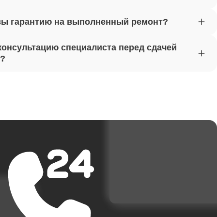
вы гарантию на выполненный ремонт?
от 1620
консультацию специалиста перед сдачей
т?
от 1170
от 1500
от 3700
от 1950