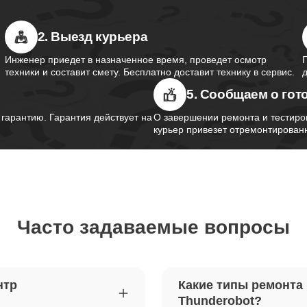
2. Выезд курьера
южного моста ноутбуков
50
obot
Инженер приедет в назначенное время, проведет осмотр
техники и составит смету. Бесплатно доставит технику в сервис.
5. Сообщаем о гот
контроллера питания ноутбуков
40
obot
арантию. Гарантия действует на
О завершении ремонта и тестиро
курьер привезет отремонтированн
шим-контроллера ноутбуков
110
obot
Часто задаваемые вопросы
ка Wi-Fi ноутбуков Thunderobot
110
петель крышки ноутбуков
110
нтр
Какие типы ремонта
obot
Thunderobot?