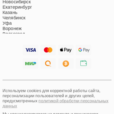
Новосибирск
Екатеринбург
Казань
Челябинск
Уфа
Воронеж
Волгоград
Барнаул
Ижевск
Тольятти
Ярославль
Саратов
Хабаровск
Томск
Тюмень
Иркутск
Самара
Используем cookies для корректной работы сайта,
Омск
персонализации пользователей и других целей,
Красноярск
предусмотренных
политикой обработки персональных
Пермь
данных
Ульяновск