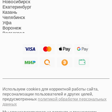
Новосибирск
Екатеринбург
Казань
Челябинск
Уфа
Воронеж
Волгоград
Барнаул
Ижевск
Тольятти
Ярославль
Саратов
Хабаровск
Томск
Тюмень
Иркутск
Самара
Используем cookies для корректной работы сайта,
Омск
персонализации пользователей и других целей,
Красноярск
предусмотренных
политикой обработки персональных
Пермь
данных
Ульяновск