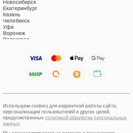
Новосибирск
Екатеринбург
Казань
Челябинск
Уфа
Воронеж
Волгоград
Барнаул
Ижевск
Тольятти
Ярославль
Саратов
Хабаровск
Томск
Тюмень
Иркутск
Самара
Используем cookies для корректной работы сайта,
Омск
персонализации пользователей и других целей,
Красноярск
предусмотренных
политикой обработки персональных
Пермь
данных
Ульяновск