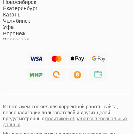
Новосибирск
Екатеринбург
Казань
Челябинск
Уфа
Воронеж
Волгоград
Барнаул
Ижевск
Тольятти
Ярославль
Саратов
Хабаровск
Томск
Тюмень
Иркутск
Самара
Используем cookies для корректной работы сайта,
Омск
персонализации пользователей и других целей,
Красноярск
предусмотренных
политикой обработки персональных
Пермь
данных
Ульяновск