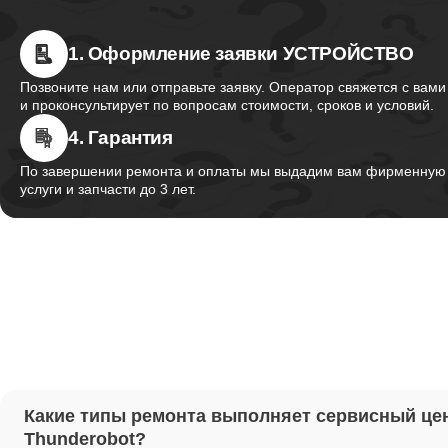
1. Оформление заявки УСТРОЙСТВО
Ремонт 
Thunder
Позвоните нам или отправьте заявку. Оператор свяжется с вами
и проконсультирует по вопросам стоимости, сроков и условий.
4. Гарантия
Ремонт 
Thunder
По завершении ремонта и оплаты мы выдадим вам фирменную г
услуги и запчасти до 3 лет.
Ремонт 
Thunder
Настрой
Ремонт 
Какие типы ремонта выполняет сервисный це
Thunder
Thunderobot?