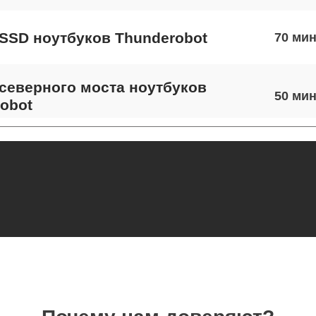
SSD ноутбуков Thunderobot
70
северного моста ноутбуков
50
obot
экрана ноутбуков Thunderobot
80
 шлейфа матрицы ноутбуков
90
obot
термопасты ноутбуков Thunderobot
40