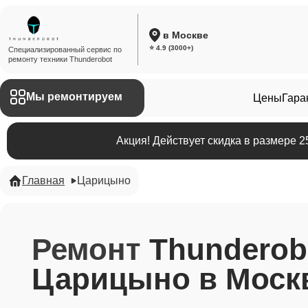
в Москве
⭐ 4.9 (3000+)
Специализированный сервис по
ремонту техники Thunderobot
Мы ремонтируем
Цены
Гара
Акция! Действует скидка в размере 
Главная
Царицыно
Ремонт
Thunderob
Царицыно в Моск