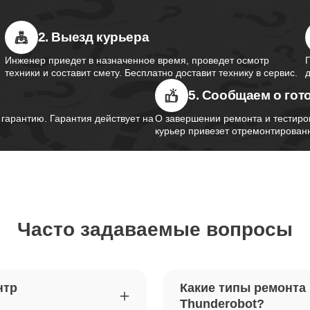
2. Выезд курьера
южного моста ноутбуков
110
obot
Инженер приедет в назначенное время, проведет осмотр
техники и составит смету. Бесплатно доставит технику в сервис.
5. Сообщаем о гот
контроллера питания ноутбуков
80
obot
арантию. Гарантия действует на
О завершении ремонта и тестиро
курьер привезет отремонтированн
шим-контроллера ноутбуков
120
obot
Часто задаваемые вопросы
ка Wi-Fi ноутбуков Thunderobot
40
петель крышки ноутбуков
80
нтр
Какие типы ремонта
obot
Thunderobot?