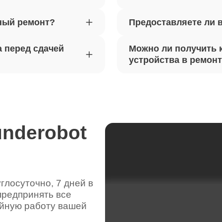
ный ремонт?
Предоставляете ли 
вебкамеры ноутбуков Thunderobot
90
 перед сдачей
Можно ли получить 
ка драйверов ноутбуков
устройства в ремон
100
obot
жесткого диска ноутбуков
60
obot
underobot
цепей питания ноутбуков
90
obot
лосуточно, 7 дней в
предпринять все
видеокарты ноутбуков Thunderobot
40
ойную работу вашей