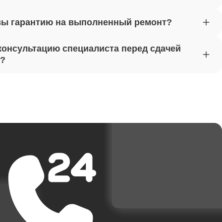
вы гарантию на выполненный ремонт?
от 1620
консультацию специалиста перед сдачей
т?
от 1170
от 1500
от 3700
от 1950