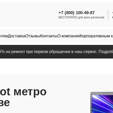
+7 (800) 100-49-87
БЕСПЛАТНО для всех регионов
нтии
Доставка
Отзывы
Контакты
О компании
Корпоративным 
25% на ремонт при первом обращении в наш сервис. Подробн
ot метро
ве