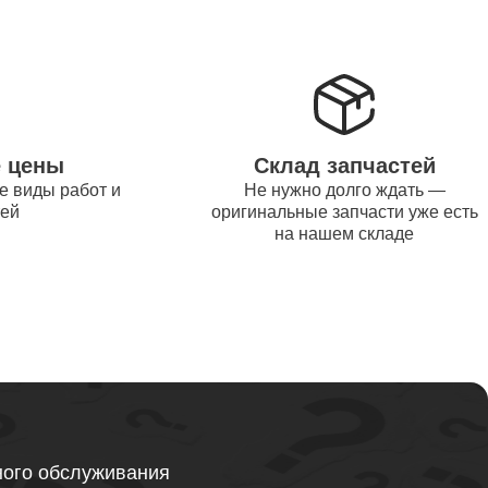
от 1200
от 1500
е цены
Склад запчастей
е виды работ и
Не нужно долго ждать —
от 995
тей
оригинальные запчасти уже есть
на нашем складе
от 2600
от 1595
ного обслуживания
от 1130