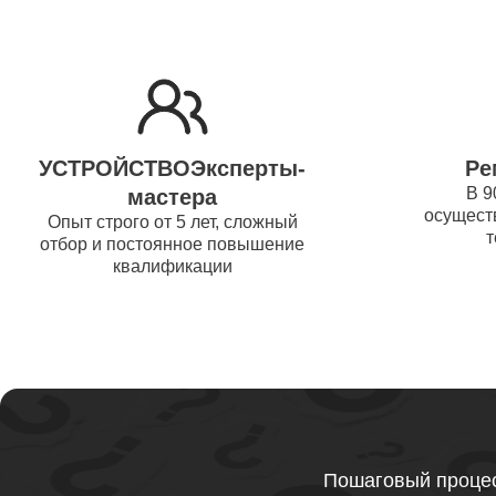
Ремонт 
Thunder
Ремонт 
УСТРОЙСТВОЭксперты-
Ре
Ремонт 
В 9
мастера
осуществ
Thunder
Опыт строго от 5 лет, сложный
т
отбор и постоянное повышение
квалификации
Ремонт 
Ремонт 
Thunder
Ремонт 
Пошаговый процес