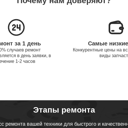
Почему нам доверяют?
системы охлаждения ноутбуков
50
obot
процессора ноутбуков Thunderobot
90
монт за 1 день
Самые низки
оперативной памяти ноутбуков
0% случаев ремонт
Конкурентные цены на вс
60
ляется в день заявки, в
виды запчас
obot
ечение 1-2 часов
микрофона ноутбуков Thunderobot
60
звуковой карты ноутбуков
60
obot
Этапы ремонта
тачпада ноутбуков Thunderobot
с ремонта вашей техники для быстрого и качествен
50