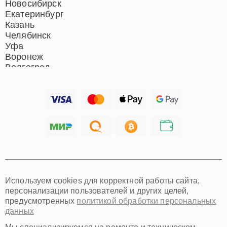
Новосибирск
Екатеринбург
Казань
Челябинск
Уфа
Воронеж
Волгоград
Барнаул
Ижевск
Тольятти
Ярославль
Саратов
Хабаровск
Томск
Тюмень
Иркутск
Самара
Используем cookies для корректной работы сайта,
Омск
персонализации пользователей и других целей,
Красноярск
предусмотренных
политикой обработки персональных
Пермь
данных
Ульяновск