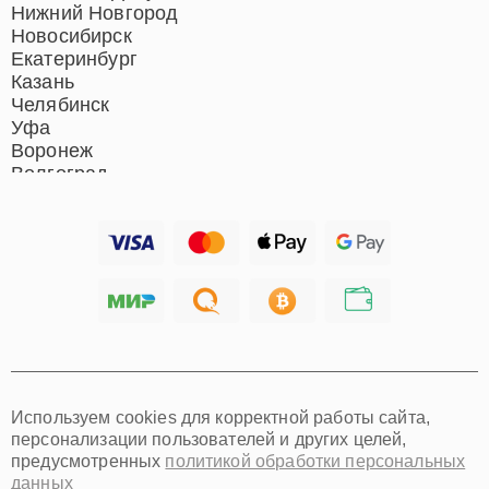
Нижний Новгород
Новосибирск
Екатеринбург
Казань
Челябинск
Уфа
Воронеж
Волгоград
Барнаул
Ижевск
Тольятти
Ярославль
Саратов
Хабаровск
Томск
Тюмень
Иркутск
Самара
Используем cookies для корректной работы сайта,
Омск
персонализации пользователей и других целей,
Красноярск
предусмотренных
политикой обработки персональных
Пермь
данных