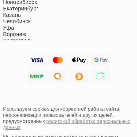
Новосибирск
Екатеринбург
Казань
Челябинск
Уфа
Воронеж
Волгоград
Барнаул
Ижевск
Тольятти
Ярославль
Саратов
Хабаровск
Томск
Тюмень
Иркутск
Самара
Используем cookies для корректной работы сайта,
Омск
персонализации пользователей и других целей,
Красноярск
предусмотренных
политикой обработки персональных
Пермь
данных
Ульяновск