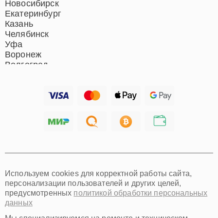
Новосибирск
Екатеринбург
Казань
Челябинск
Уфа
Воронеж
Волгоград
Барнаул
Ижевск
Тольятти
Ярославль
Саратов
Хабаровск
Томск
Тюмень
Иркутск
Самара
Используем cookies для корректной работы сайта,
Омск
персонализации пользователей и других целей,
Красноярск
предусмотренных
политикой обработки персональных
Пермь
данных
Ульяновск