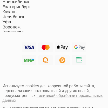
Новосибирск
Екатеринбург
Казань
Челябинск
Уфа
Воронеж
Волгоград
Барнаул
Ижевск
Тольятти
Ярославль
Саратов
Хабаровск
Томск
Тюмень
Иркутск
Самара
Используем cookies для корректной работы сайта,
Омск
персонализации пользователей и других целей,
Красноярск
предусмотренных
политикой обработки персональных
Пермь
данных
Ульяновск