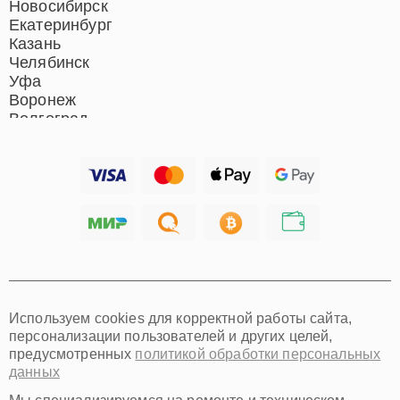
Новосибирск
Екатеринбург
Казань
Челябинск
Уфа
Воронеж
Волгоград
Барнаул
Ижевск
Тольятти
Ярославль
Саратов
Хабаровск
Томск
Тюмень
Иркутск
Самара
Используем cookies для корректной работы сайта,
Омск
персонализации пользователей и других целей,
Красноярск
предусмотренных
политикой обработки персональных
Пермь
данных
Ульяновск