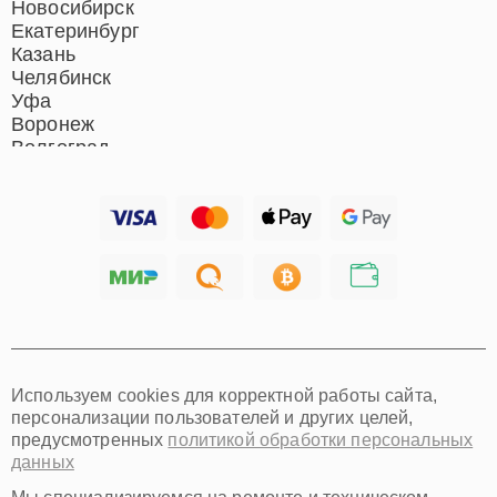
Новосибирск
Екатеринбург
Казань
Челябинск
Уфа
Воронеж
Волгоград
Барнаул
Ижевск
Тольятти
Ярославль
Саратов
Хабаровск
Томск
Тюмень
Иркутск
Самара
Используем cookies для корректной работы сайта,
Омск
персонализации пользователей и других целей,
Красноярск
предусмотренных
политикой обработки персональных
Пермь
данных
Ульяновск