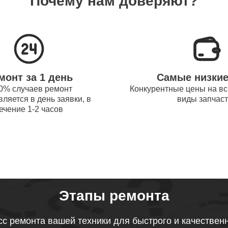
Почему нам доверяют?
системы охлаждения ноутбуков
70
obot
процессора ноутбуков Thunderobot
90
монт за 1 день
Самые низки
оперативной памяти ноутбуков
0% случаев ремонт
Конкурентные цены на вс
70
ляется в день заявки, в
виды запчас
obot
ечение 1-2 часов
микрофона ноутбуков Thunderobot
50
звуковой карты ноутбуков
70
obot
Этапы ремонта
тачпада ноутбуков Thunderobot
с ремонта вашей техники для быстрого и качествен
90