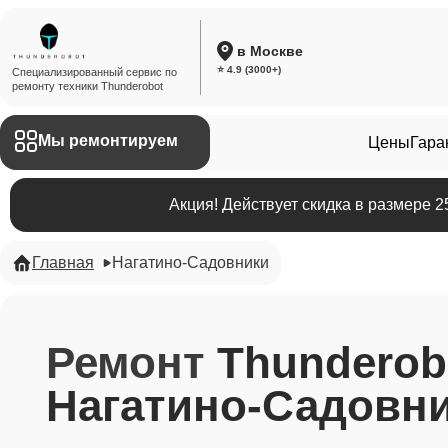
в Москве
⭐ 4.9 (3000+)
Специализированный сервис по
ремонту техники Thunderobot
Мы ремонтируем
Цены
Гара
Акция! Действует скидка в размере 
Главная
Нагатино-Садовники
Ремонт
Thunderob
Нагатино-Садовни