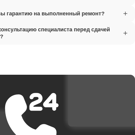
вы гарантию на выполненный ремонт?
от 1620
консультацию специалиста перед сдачей
т?
от 1170
от 1500
от 3700
от 1950