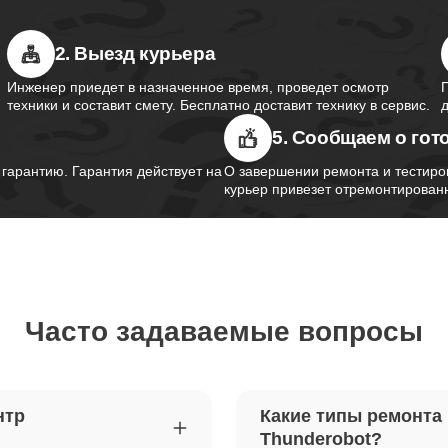
2. Выезд курьера
южного моста ноутбуков
110
obot
Инженер приедет в назначенное время, проведет осмотр
техники и составит смету. Бесплатно доставит технику в сервис.
5. Сообщаем о гот
контроллера питания ноутбуков
80
obot
арантию. Гарантия действует на
О завершении ремонта и тестиро
курьер привезет отремонтированн
шим-контроллера ноутбуков
40
obot
Часто задаваемые вопросы
ка Wi-Fi ноутбуков Thunderobot
90
петель крышки ноутбуков
50
нтр
Какие типы ремонта
obot
Thunderobot?