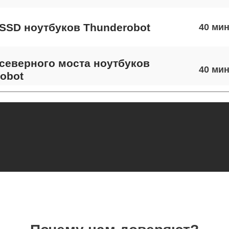
SSD ноутбуков Thunderobot
40
северного моста ноутбуков
40
obot
экрана ноутбуков Thunderobot
110
 шлейфа матрицы ноутбуков
110
obot
термопасты ноутбуков Thunderobot
90