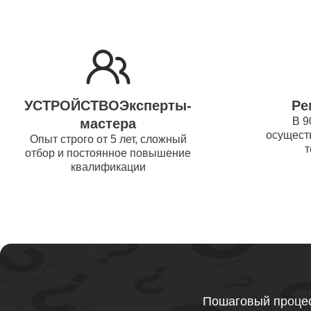
Ремонт 
Thunder
Ремонт 
УСТРОЙСТВОЭксперты-
Ре
Ремонт 
В 9
мастера
осуществ
Thunder
Опыт строго от 5 лет, сложный
т
отбор и постоянное повышение
квалификации
Ремонт 
Ремонт 
Thunder
Ремонт 
Пошаговый процес