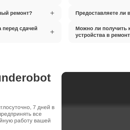
ный ремонт?
Предоставляете ли 
вебкамеры ноутбуков Thunderobot
100
 перед сдачей
Можно ли получить 
ка драйверов ноутбуков
устройства в ремон
100
obot
жесткого диска ноутбуков
70
obot
underobot
цепей питания ноутбуков
120
obot
лосуточно, 7 дней в
предпринять все
видеокарты ноутбуков Thunderobot
90
ойную работу вашей