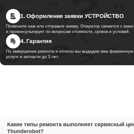
1. Оформление заявки УСТРОЙСТВО
Ремонт 
Thunder
Позвоните нам или отправьте заявку. Оператор свяжется с вами
и проконсультирует по вопросам стоимости, сроков и условий.
4. Гарантия
Ремонт 
Thunder
По завершении ремонта и оплаты мы выдадим вам фирменную г
услуги и запчасти до 3 лет.
Ремонт 
Thunder
Настрой
Ремонт 
Какие типы ремонта выполняет сервисный це
Thunder
Thunderobot?