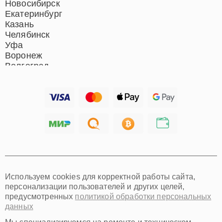
Новосибирск
Екатеринбург
Казань
Челябинск
Уфа
Воронеж
Волгоград
Барнаул
Ижевск
Тольятти
Ярославль
Саратов
Хабаровск
Томск
Тюмень
Иркутск
Самара
Используем cookies для корректной работы сайта,
Омск
персонализации пользователей и других целей,
Красноярск
предусмотренных
политикой обработки персональных
Пермь
данных
Ульяновск