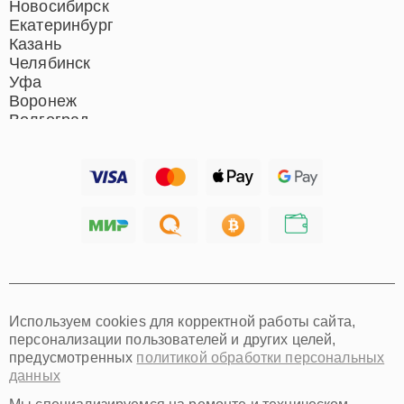
Новосибирск
Екатеринбург
Казань
Челябинск
Уфа
Воронеж
Волгоград
Барнаул
Ижевск
Тольятти
Ярославль
Саратов
Хабаровск
Томск
Тюмень
Иркутск
Самара
Используем cookies для корректной работы сайта,
Омск
персонализации пользователей и других целей,
Красноярск
предусмотренных
политикой обработки персональных
Пермь
данных
Ульяновск