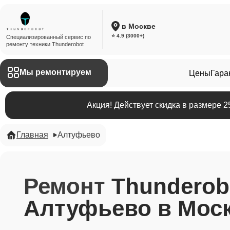
в Москве
⭐ 4.9 (3000+)
Специализированный сервис по
ремонту техники Thunderobot
Мы ремонтируем
Цены
Гара
Акция! Действует скидка в размере 
Главная
Алтуфьево
Ремонт
Thunderob
Алтуфьево в Мос