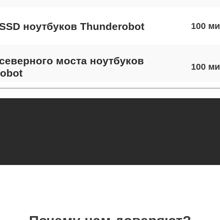
SSD ноутбуков Thunderobot
100
северного моста ноутбуков
100
obot
экрана ноутбуков Thunderobot
70
 шлейфа матрицы ноутбуков
70
obot
термопасты ноутбуков Thunderobot
90