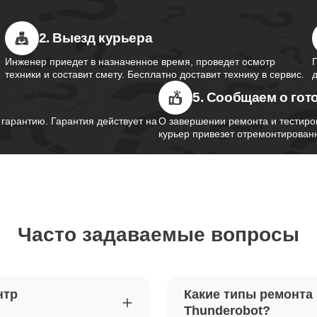
2. Выезд курьера
южного моста ноутбуков
90
obot
Инженер приедет в назначенное время, проведет осмотр
техники и составит смету. Бесплатно доставит технику в сервис.
5. Сообщаем о гот
контроллера питания ноутбуков
70
obot
арантию. Гарантия действует на
О завершении ремонта и тестиро
курьер привезет отремонтированн
шим-контроллера ноутбуков
70
obot
Часто задаваемые вопросы
ка Wi-Fi ноутбуков Thunderobot
90
петель крышки ноутбуков
110
нтр
Какие типы ремонта
obot
Thunderobot?