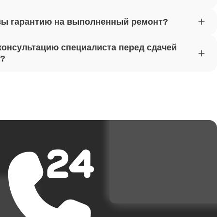
вы гарантию на выполненный ремонт?
от 1620
консультацию специалиста перед сдачей
т?
от 1170
от 1500
от 3700
от 1950