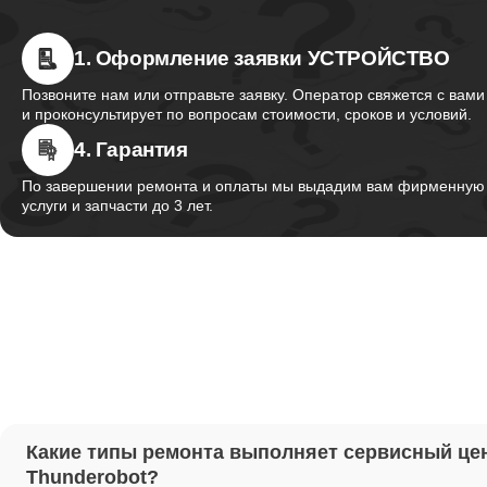
1. Оформление заявки УСТРОЙСТВО
Ремонт 
Thunder
Позвоните нам или отправьте заявку. Оператор свяжется с вами
и проконсультирует по вопросам стоимости, сроков и условий.
4. Гарантия
Ремонт 
Thunder
По завершении ремонта и оплаты мы выдадим вам фирменную г
услуги и запчасти до 3 лет.
Ремонт 
Thunder
Настрой
Ремонт 
Какие типы ремонта выполняет сервисный це
Thunder
Thunderobot?