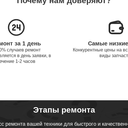
Почему нам доверяют?
системы охлаждения ноутбуков
80
obot
процессора ноутбуков Thunderobot
90
монт за 1 день
Самые низки
оперативной памяти ноутбуков
0% случаев ремонт
Конкурентные цены на вс
80
ляется в день заявки, в
виды запчас
obot
ечение 1-2 часов
микрофона ноутбуков Thunderobot
100
звуковой карты ноутбуков
80
obot
Этапы ремонта
тачпада ноутбуков Thunderobot
с ремонта вашей техники для быстрого и качествен
80