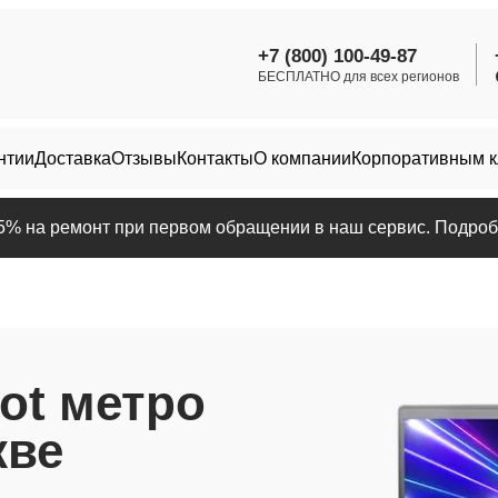
+7 (800) 100-49-87
БЕСПЛАТНО для всех регионов
нтии
Доставка
Отзывы
Контакты
О компании
Корпоративным 
25% на ремонт при первом обращении в наш сервис. Подробн
ot метро
кве