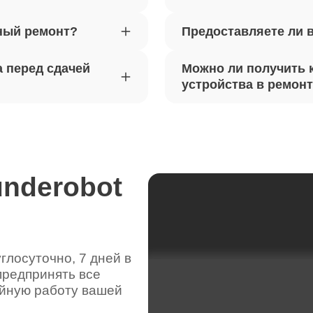
ный ремонт?
Предоставляете ли 
вебкамеры ноутбуков Thunderobot
80
 перед сдачей
Можно ли получить 
ка драйверов ноутбуков
устройства в ремон
70
obot
жесткого диска ноутбуков
90
obot
underobot
цепей питания ноутбуков
100
obot
лосуточно, 7 дней в
предпринять все
видеокарты ноутбуков Thunderobot
80
ойную работу вашей