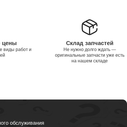
от 1200
от 1500
е цены
Склад запчастей
е виды работ и
Не нужно долго ждать —
от 995
тей
оригинальные запчасти уже есть
на нашем складе
от 2600
от 1595
ного обслуживания
от 1130