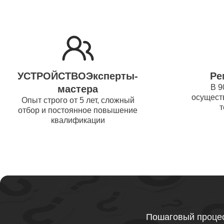
Ремонт 
Thunder
Ремонт 
УСТРОЙСТВОЭксперты-
Ре
Ремонт 
В 9
мастера
осуществ
Thunder
Опыт строго от 5 лет, сложный
т
отбор и постоянное повышение
квалификации
Ремонт 
Ремонт 
Thunder
Ремонт 
Пошаговый процес