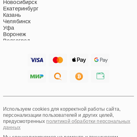
Новосибирск
Екатеринбург
Казань
Челябинск
Уфа
Воронеж
Волгоград
Барнаул
Ижевск
Тольятти
Ярославль
Саратов
Хабаровск
Томск
Тюмень
Иркутск
Самара
Используем cookies для корректной работы сайта,
Омск
персонализации пользователей и других целей,
Красноярск
предусмотренных
политикой обработки персональных
Пермь
данных
Ульяновск