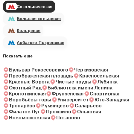
Сокольническая
Большая кольцевая
Кольцевая
Арбатско-Покровская
Показать еще
Бульвар Рокоссовского
Черкизовская
Преображенская площадь
Красносельская
Красные Ворота
Чистые пруды
Лубянка
Охотный Ряд
Библиотека имени Ленина
Кропоткинская
Фрунзенская
Спортивная
Воробьёвы горы
Университет
Юго-Западная
Тропарёво
Румянцево
Саларьево
Филатов Луг
Прокшино
Ольховая
Новомосковская
Потапово