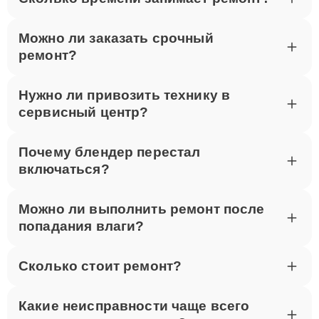
ноутбуками.
Можно ли заказать срочный
Для записи на ремонт звоните по телефону +7 (495)
ремонт?
023-83-23 или посетите наш сервисный центр по
адресу улица Шаболовка, 52. Мы оперативно
выполним ремонт Thunderobot в Москве.
Нужно ли привозить технику в
сервисный центр?
Почему блендер перестал
включаться?
Можно ли выполнить ремонт после
попадания влаги?
Сколько стоит ремонт?
Какие неисправности чаще всего